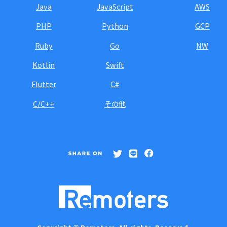
Java
JavaScript
AWS
PHP
Python
GCP
Ruby
Go
NW
Kotlin
Swift
Flutter
C#
C/C++
その他